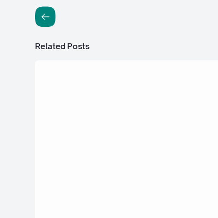
Related Posts
13 Mei 2026
workcafebali.com — The Website to F
The Best Working Cafes in Bali, with F
WiFi, Power Outlets, & Quiet Seating 
Seminyak Canggu Ubud Sanur Uluwat
Denpasar
3 Mei 2026
Desain Rumah Minimalis Modern 2 Lan