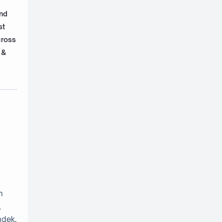
nd
Pembelajaran Interaktif
st
Pendidikan
cross
 &
Rekomendasi Game
Review HP
Teknologi Pendidikan
Tips Gaming
m
,
ndek,