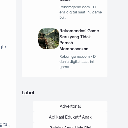
Rekomgame.com - Di
era digital saat ini, game
bu…
Rekomendasi Game
Seru yang Tidak
Pernah
gle
Membosankan
Rekomgame.com - Di
dunia digital saat ini,
game …
Label
Advertorial
Aplikasi Edukatif Anak
ital,
Belajar Anak Usia Dini