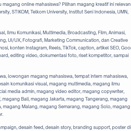
 magang online mahasiswa? Pilihan magang kreatif ini relevan
sity, STIKOM, Telkom University, Institut Seni Indonesia, UMN,
l, Ilmu Komunikasi, Multimedia, Broadcasting, Film, Animasi,
nding, UI/UX, Fotografi, Marketing Communication, dan Creative
si, konten Instagram, Reels, TikTok, caption, artikel SEO, Goo
d, editing video, dokumentasi foto, riset kompetitor, sampai
swa, lowongan magang mahasiswa, tempat intern mahasiswa,
esain komunikasi visual, magang multimedia, magang ilmu
ial media admin, magang video editor, magang copywriter,
if, magang Bali, magang Jakarta, magang Tangerang, magang
a, magang Malang, magang Semarang, magang Solo, magang
r.
paign, desain feed, desain story, branding support, poster dig