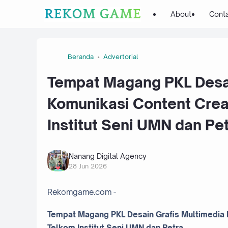
About
Cont
Beranda
Advertorial
Tempat Magang PKL Desai
Komunikasi Content Crea
Institut Seni UMN dan Pe
Nanang Digital Agency
28 Jun 2026
Rekomgame.com -
Tempat Magang PKL Desain Grafis Multimedia 
Telkom Institut Seni UMN dan Petra