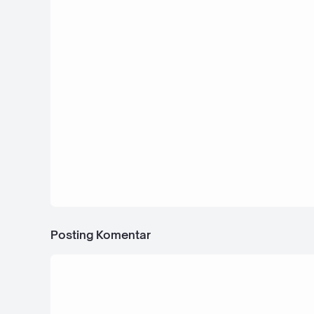
dengan Sentuhan Elegan di Sidoarjo
12 April 2026
Strategi Mendominasi Pasar Digital B
Jasa Pembuatan Website Terpercaya
Posting Komentar