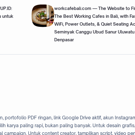
UP.ID:
workcafebali.com — The Website to Fi
u untuk
The Best Working Cafes in Bali, with Fa
WiFi, Power Outlets, & Quiet Seating A
Seminyak Canggu Ubud Sanur Uluwatu
Denpasar
portofolio PDF ringan, link Google Drive aktif, akun Instagra
ilih karya paling rapi, bukan paling banyak. Untuk desain grafis
ual campaign. Untuk content creator, tampilkan script, video pe