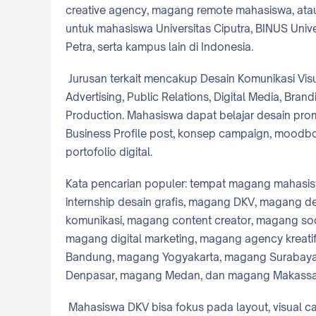
creative agency, magang remote mahasiswa, atau
untuk mahasiswa Universitas Ciputra, BINUS Univer
Petra, serta kampus lain di Indonesia.
Jurusan terkait mencakup Desain Komunikasi Visua
Advertising, Public Relations, Digital Media, Bra
Production. Mahasiswa dapat belajar desain promo
Business Profile post, konsep campaign, moodboar
portofolio digital.
Kata pencarian populer: tempat magang mahasi
internship desain grafis, magang DKV, magang d
komunikasi, magang content creator, magang soc
magang digital marketing, magang agency kreat
Bandung, magang Yogyakarta, magang Surabay
Denpasar, magang Medan, dan magang Makassa
Mahasiswa DKV bisa fokus pada layout, visual cam