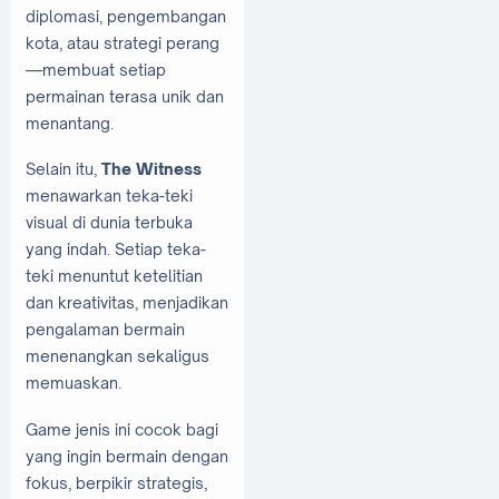
diplomasi, pengembangan
kota, atau strategi perang
—membuat setiap
permainan terasa unik dan
menantang.
Selain itu,
The Witness
menawarkan teka-teki
visual di dunia terbuka
yang indah. Setiap teka-
teki menuntut ketelitian
dan kreativitas, menjadikan
pengalaman bermain
menenangkan sekaligus
memuaskan.
Game jenis ini cocok bagi
yang ingin bermain dengan
fokus, berpikir strategis,