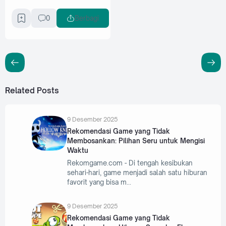
0
Berbagi
Related Posts
9 Desember 2025
Rekomendasi Game yang Tidak
Membosankan: Pilihan Seru untuk Mengisi
Waktu
Rekomgame.com - Di tengah kesibukan
sehari-hari, game menjadi salah satu hiburan
favorit yang bisa m
9 Desember 2025
Rekomendasi Game yang Tidak