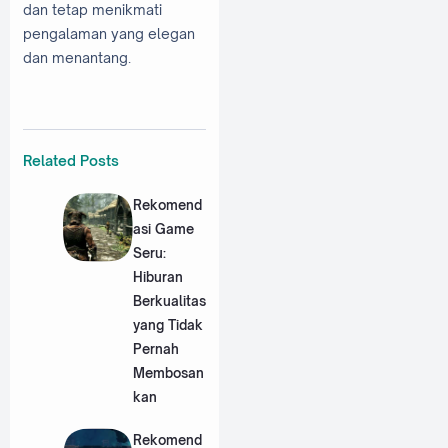
dan tetap menikmati
pengalaman yang elegan
dan menantang.
Related Posts
Rekomend
asi Game
Seru:
Hiburan
Berkualitas
yang Tidak
Pernah
Membosan
kan
Rekomend