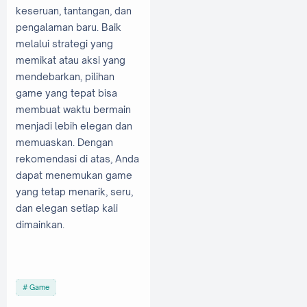
keseruan, tantangan, dan
pengalaman baru. Baik
melalui strategi yang
memikat atau aksi yang
mendebarkan, pilihan
game yang tepat bisa
membuat waktu bermain
menjadi lebih elegan dan
memuaskan. Dengan
rekomendasi di atas, Anda
dapat menemukan game
yang tetap menarik, seru,
dan elegan setiap kali
dimainkan.
Game