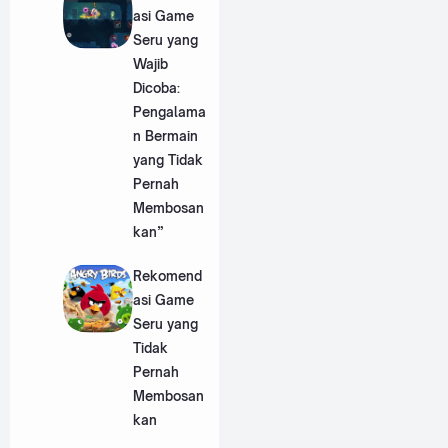
asi Game
Seru yang
Wajib
Dicoba:
Pengalama
n Bermain
yang Tidak
Pernah
Membosan
kan”
Rekomend
asi Game
Seru yang
Tidak
Pernah
Membosan
kan