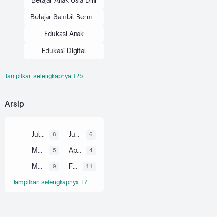
Belajar Anak Usia Dini
Belajar Sambil Bermain
Edukasi Anak
Edukasi Digital
Tampilkan selengkapnya +25
Gadget
Game
Game Anak
Arsip
Game Android
Game Belajar
Juli 2026
Juni 2026
8
6
Game Edukasi
Mei 2026
April 2026
5
4
Game Edukatif
Maret 2026
Februari 2026
9
11
Game iOS
Tampilkan selengkapnya +7
Game Multiplayer
Game Offline