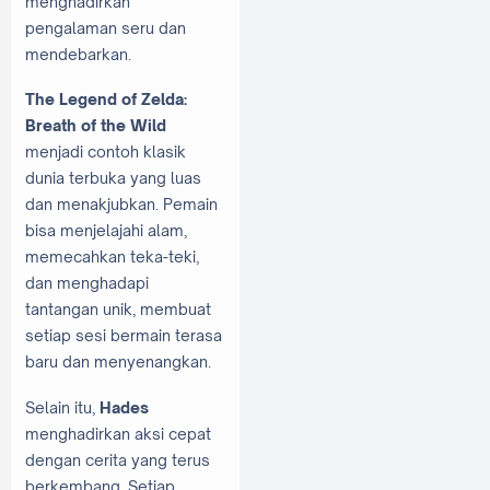
menghadirkan
pengalaman seru dan
mendebarkan.
The Legend of Zelda:
Breath of the Wild
menjadi contoh klasik
dunia terbuka yang luas
dan menakjubkan. Pemain
bisa menjelajahi alam,
memecahkan teka-teki,
dan menghadapi
tantangan unik, membuat
setiap sesi bermain terasa
baru dan menyenangkan.
Selain itu,
Hades
menghadirkan aksi cepat
dengan cerita yang terus
berkembang. Setiap