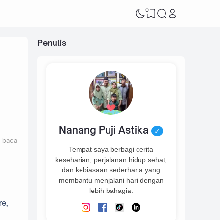
0
Penulis
k
Nanang Puji Astika
✓
t baca
Tempat saya berbagi cerita
keseharian, perjalanan hidup sehat,
dan kebiasaan sederhana yang
membantu menjalani hari dengan
lebih bahagia.
re,