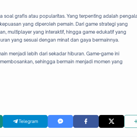
 soal grafis atau popularitas. Yang terpenting adalah penga
kepuasan yang diperoleh pemain. Dari game strategi yang
 multiplayer yang interaktif, hingga game edukatif yang
uran yang sesuai dengan minat dan gaya bermainnya.
ain menjadi lebih dari sekadar hiburan. Game-game ini
k membosankan, sehingga bermain menjadi momen yang
Telegram