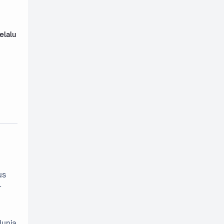
Pembelajaran Interaktif
elalu
Pendidikan
Rekomendasi Game
Review HP
Teknologi Pendidikan
Tips Gaming
us
r
dunia