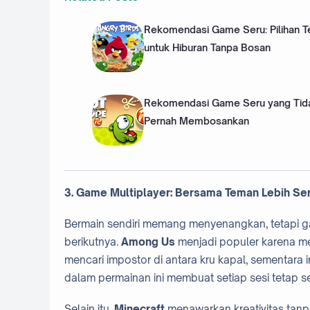
Rekomendasi Game Seru: Pilihan T
untuk Hiburan Tanpa Bosan
Rekomendasi Game Seru yang Tid
Pernah Membosankan
3. Game Multiplayer: Bersama Teman Lebih Se
Bermain sendiri memang menyenangkan, tetapi 
berikutnya.
Among Us
menjadi populer karena me
mencari impostor di antara kru kapal, sementar
dalam permainan ini membuat setiap sesi tetap ser
Selain itu,
Minecraft
menawarkan kreativitas tanp