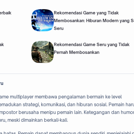
erbaik
Rekomendasi Game yang Tidak
Membosankan: Hiburan Modern yang S
Seru
ak
Rekomendasi Game Seru yang Tidak
Pernah Membosankan
ru
game multiplayer membawa pengalaman bermain ke level
madukan strategi, komunikasi, dan hiburan sosial. Pemain har
a impostor berusaha menipu pemain lain. Ketegangan dan humo
u, meski dimainkan berkali-kali.
a batas. Pemain dapat membangun dunia sendiri, menjelajahi 