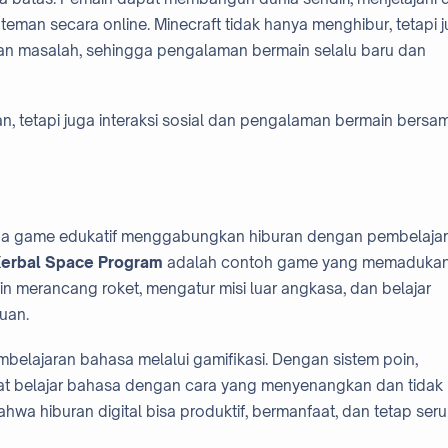
eman secara online. Minecraft tidak hanya menghibur, tetapi 
han masalah, sehingga pengalaman bermain selalu baru dan
, tetapi juga interaksi sosial dan pengalaman bermain bersa
pa game edukatif menggabungkan hiburan dengan pembelajar
erbal Space Program
adalah contoh game yang memaduka
ain merancang roket, mengatur misi luar angkasa, dan belajar
uan.
elajaran bahasa melalui gamifikasi. Dengan sistem poin,
apat belajar bahasa dengan cara yang menyenangkan dan tidak
a hiburan digital bisa produktif, bermanfaat, dan tetap seru