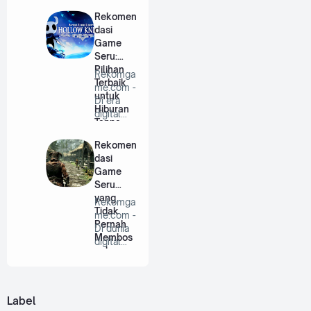
Rekomen
dasi
Game
Seru:
Pilihan
Rekomga
Terbaik
me.com -
untuk
Di era
Hiburan
digital
Tanpa
saat ini,
Batas
game
Rekomen
bu…
dasi
Game
Seru
yang
Rekomga
Tidak
me.com -
Pernah
Di dunia
Membos
digital
ankan
saat ini,
game …
Label