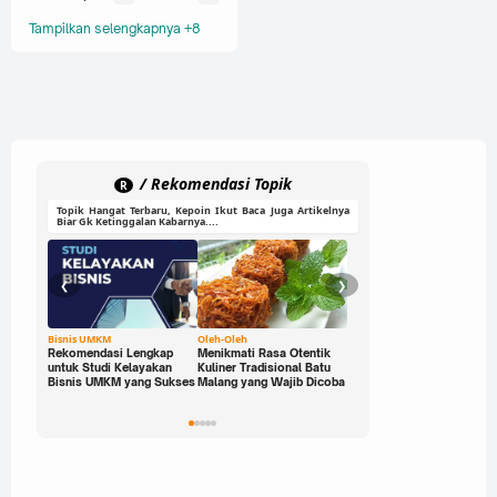
Game iOS
Tampilkan selengkapnya +8
Game Multiplayer
Game Offline
Game Online
Game PC
/ Rekomendasi Topik
R
Topik Hangat Terbaru, Kepoin Ikut Baca Juga Artikelnya
Game PC & Mobile
Biar Gk Ketinggalan Kabarnya....
Game Seru
❮
❯
Game Sport
HP Gaming
Bisnis UMKM
Oleh-Oleh
Ide Cerdas
Rekomendasi Lengkap
Menikmati Rasa Otentik
Buka Peluang Bisnis
untuk Studi Kelayakan
Kuliner Tradisional Batu
Digital dengan Modal 0
Metode Mengajar
Bisnis UMKM yang Sukses
Malang yang Wajib Dicoba
Rupiah: Panduan Freelan
yang Bisa Kamu Jalani
Parenting
Sekarang!
Parenting Digital
Pembelajaran Interaktif