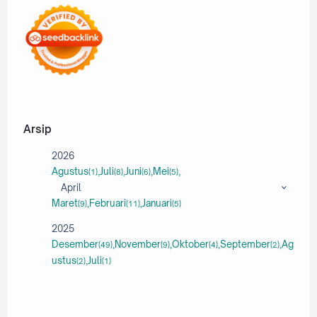
Pendidikan
Rekomendasi Game
Review HP
Teknologi Pendidikan
Tips Gaming
Arsip
2026
Agustus
Juli
Juni
Mei
(1)
(8)
(6)
(5)
April
Maret
Februari
Januari
(9)
(11)
(5)
2025
Desember
November
Oktober
September
Ag
(49)
(9)
(4)
(2)
ustus
Juli
(2)
(1)