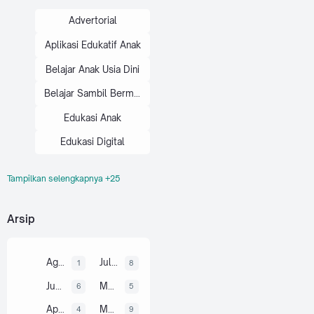
Advertorial
Aplikasi Edukatif Anak
Belajar Anak Usia Dini
Belajar Sambil Bermain
Edukasi Anak
Edukasi Digital
Tampilkan selengkapnya +25
Gadget
Game
Game Anak
Arsip
Game Android
Game Belajar
Agustus 2026
Juli 2026
1
8
Game Edukasi
Juni 2026
Mei 2026
6
5
Game Edukatif
April 2026
Maret 2026
4
9