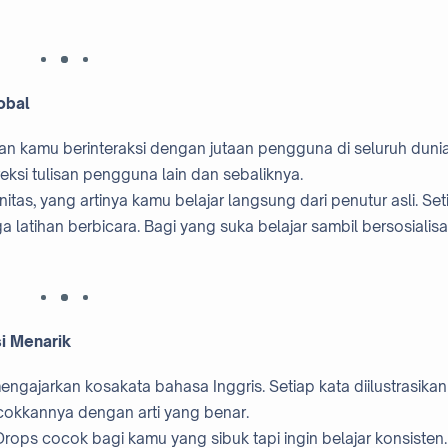
obal
 kamu berinteraksi dengan jutaan pengguna di seluruh dunia
reksi tulisan pengguna lain dan sebaliknya.
, yang artinya kamu belajar langsung dari penutur asli. Set
latihan berbicara. Bagi yang suka belajar sambil bersosialisas
si Menarik
ajarkan kosakata bahasa Inggris. Setiap kata diilustrasikan
okkannya dengan arti yang benar.
Drops cocok bagi kamu yang sibuk tapi ingin belajar konsisten.