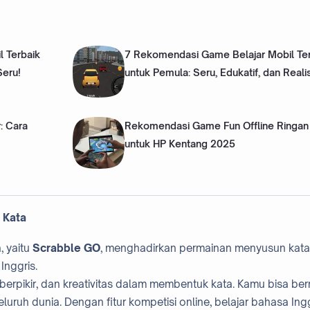
 Terbaik
7 Rekomendasi Game Belajar Mobil Te
Seru!
untuk Pemula: Seru, Edukatif, dan Realis
: Cara
Rekomendasi Game Fun Offline Ringan
untuk HP Kentang 2025
 Kata
a, yaitu
Scrabble GO
, menghadirkan permainan menyusun kata 
nggris.
berpikir, dan kreativitas dalam membentuk kata. Kamu bisa be
luruh dunia. Dengan fitur kompetisi online, belajar bahasa Ing