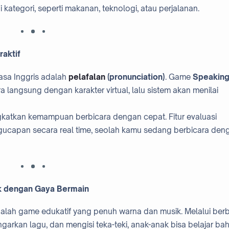
 kategori, seperti makanan, teknologi, atau perjalanan.
raktif
asa Inggris adalah
pelafalan
(pronunciation)
. Game
Speaking
a langsung dengan karakter virtual, lalu sistem akan menilai
gkatkan kemampuan berbicara dengan cepat. Fitur evaluasi
ucapan secara real time, seolah kamu sedang berbicara den
nak dengan Gaya Bermain
alah game edukatif yang penuh warna dan musik. Melalui ber
rkan lagu, dan mengisi teka-teki, anak-anak bisa belajar ba