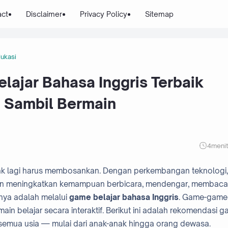
act
Disclaimer
Privacy Policy
Sitemap
ukasi
ajar Bahasa Inggris Terbaik
l Sambil Bermain
4
meni
tidak lagi harus membosankan. Dengan perkembangan teknologi,
an meningkatkan kemampuan berbicara, mendengar, membaca
unya adalah melalui
game belajar bahasa Inggris
. Game-game 
in belajar secara interaktif. Berikut ini adalah rekomendasi 
 semua usia — mulai dari anak-anak hingga orang dewasa.