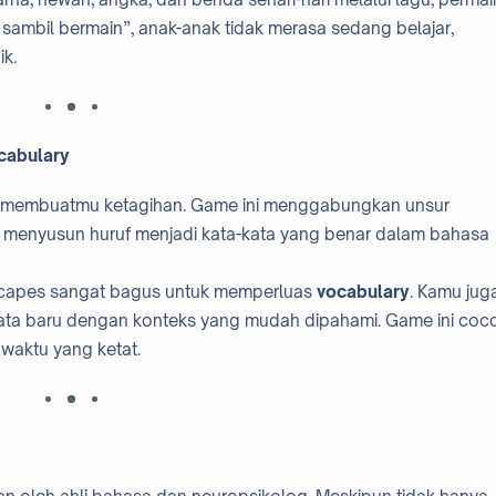
 sambil bermain”, anak-anak tidak merasa sedang belajar,
k.
cabulary
membuatmu ketagihan. Game ini menggabungkan unsur
 menyusun huruf menjadi kata-kata yang benar dalam bahasa
dscapes sangat bagus untuk memperluas
vocabulary
. Kamu jug
kata baru dengan konteks yang mudah dipahami. Game ini coc
 waktu yang ketat.