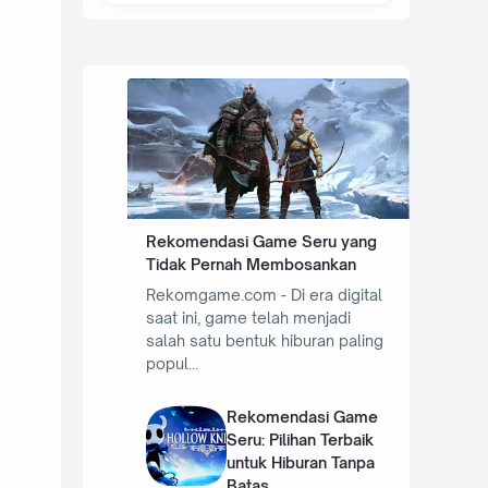
Rekomendasi Game Seru yang
Tidak Pernah Membosankan
Rekomgame.com - Di era digital
saat ini, game telah menjadi
salah satu bentuk hiburan paling
popul…
Rekomendasi Game
Seru: Pilihan Terbaik
untuk Hiburan Tanpa
Batas